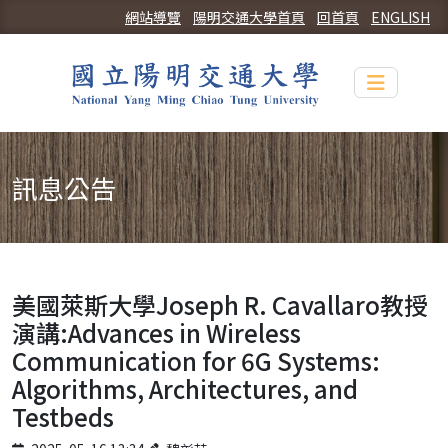
網站導覽
陽明交通大學首頁
回首頁
ENGLISH
Toggle n
訊息公告
美國萊斯大學Joseph R. Cavallaro教授
演講:Advances in Wireless
Communication for 6G Systems:
Algorithms, Architectures, and
Testbeds
Published on
Author