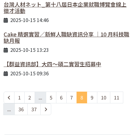
台灣人材ネット_第十八屆日本企業就職博覽會線上
徵才活動
2025-10-15 14:46
Cake 精選實習／新鮮人職缺資訊分享 ｜10 月科技職
缺月報
2025-10-15 13:23
【群益資訊部】大四～碩二實習生招募中
2025-10-15 09:36
1
2
...
5
6
7
8
9
10
11
...
36
37