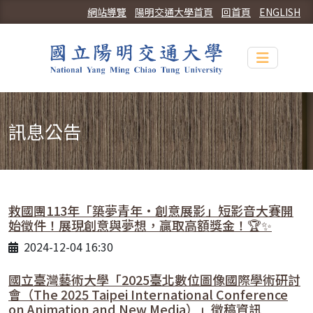
網站導覽
陽明交通大學首頁
回首頁
ENGLISH
Toggle n
訊息公告
救國團113年「築夢青年•創意展影」短影音大賽開
始徵件！展現創意與夢想，贏取高額獎金！🏆✨
2024-12-04 16:30
國立臺灣藝術大學「2025臺北數位圖像國際學術研討
會（The 2025 Taipei International Conference
on Animation and New Media）」徵稿資訊