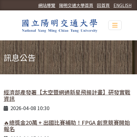
網站導覽
陽明交通大學首頁
回首頁
ENGLISH
Toggle n
訊息公告
經濟部產發署【太空暨網通新星飛揚計畫】研發實戰
資訊
2026-04-08 10:30
🔥總獎金20萬 + 出國比賽補助！FPGA 創意競賽開始
報名