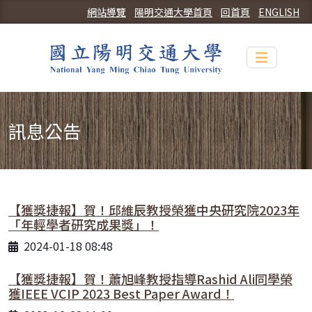
網站導覽
陽明交通大學首頁
回首頁
ENGLISH
Toggle n
訊息公告
【獲獎捷報】賀！邱維辰教授榮獲中央研究院2023年
「年輕學者研究成果獎」！
2024-01-18 08:48
【獲獎捷報】賀！蕭旭峰教授指導Rashid Ali同學榮
獲IEEE VCIP 2023 Best Paper Award！