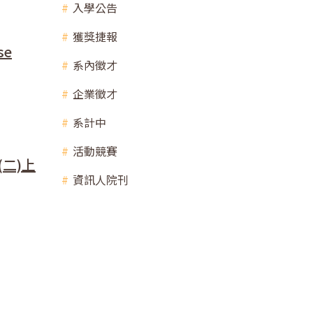
入學公告
獲獎捷報
se
系內徵才
企業徵才
系計中
活動競賽
二)上
資訊人院刊