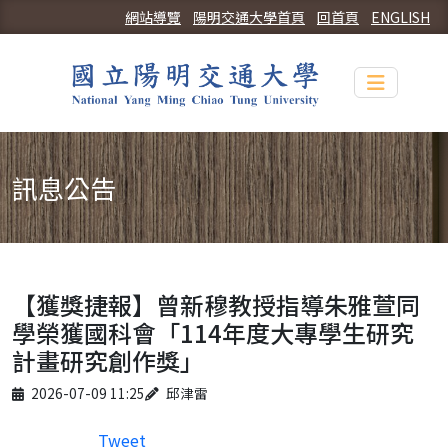
網站導覽
陽明交通大學首頁
回首頁
ENGLISH
Toggle n
訊息公告
【獲獎捷報】曾新穆教授指導朱雅萱同
學榮獲國科會「114年度大專學生研究
計畫研究創作獎」
Published on
Author
2026-07-09 11:25
邱津雷
Tweet