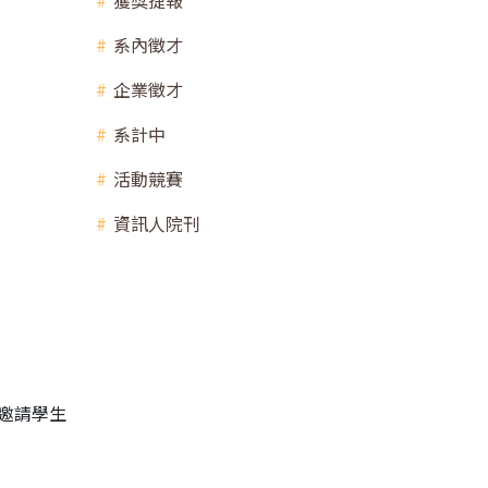
獲獎捷報
系內徵才
企業徵才
系計中
活動競賽
資訊人院刊
邀請學生