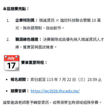
本屆競賽亮點：
企業特別獎：
精誠資訊 × 雄欣科技聯合贊職 10 萬
元，無命題限制、自由創作。
職涯綠色通道：
決賽團隊成員優先納入精誠資訊人才
庫，獲實習與面試機會。
賽事重要時程：
報名期間：
即日起至 115 年 7 月 22 日（三）23:59 止
競賽官網：
https://iec2026.thu.edu.tw/
誠摯邀請老師惠予轉發資訊，或帶領學生跨領域組隊參賽。