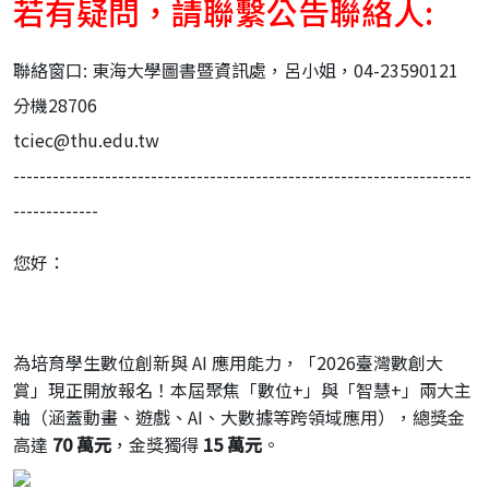
若有疑問，請聯繫公告聯絡人:
聯絡窗口: 東海大學圖書暨資訊處，呂小姐，04-23590121
分機28706
tciec@thu.edu.tw
----------------------------------------------------------------------
-------------
您好：
為培育學生數位創新與 AI 應用能力，「2026臺灣數創大
賞」現正開放報名！本屆聚焦「
數位+」與「智慧+」兩大主
軸（涵蓋動畫、遊戲、AI、
大數據等跨領域應用），總獎金
高達
70 萬元
，金獎獨得
15 萬元
。