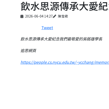
飲水思源傳承大愛紀
Published on
Author
2026-06-04 14:27
陳雪君
Tweet
飲水思源傳承大愛紀念我們最敬愛的吳銘雄學長
追思網頁
https://people.cs.nycu.edu.tw/~ycchang/memor