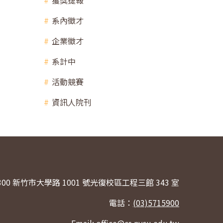
獲獎捷報
系內徵才
企業徵才
系計中
活動競賽
資訊人院刊
300 新竹市大學路 1001 號光復校區工程三館 343 室
電話：
(03)5715900