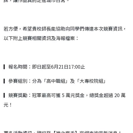
若方便，希望貴校師長能協助向同學們傳達本次競賽資訊，
以下附上競賽相關資訊及海報檔案：
▎報名時間：即日起至6月21日17:00止
▎參賽組別：分為「高中職組」及「大專校院組」
▎競賽獎勵：冠軍最高可獲 5 萬元獎金，總獎金超過 20 萬
元！
更多活動資訊，歡迎至【神之摩手】官網查詢最新消息！