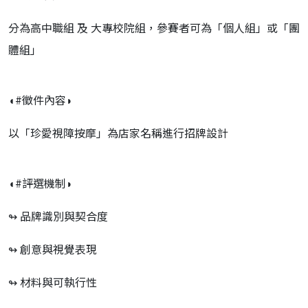
分為高中職組 及 大專校院組，參賽者可為「個人組」或「團
體組」
◖#徵件內容◗
以「珍愛視障按摩」為店家名稱進行招牌設計
◖#評選機制◗
↬ 品牌識別與契合度
↬ 創意與視覺表現
↬ 材料與可執行性