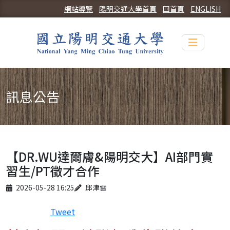
網站導覽
陽明交通大學首頁
回首頁
ENGLISH
Toggle n
訊息公告
【DR.WU達爾膚&陽明交大】AI部門實
習生/PT徵才合作
Published on
Author
2026-05-28 16:25
邱津雷
Tweet