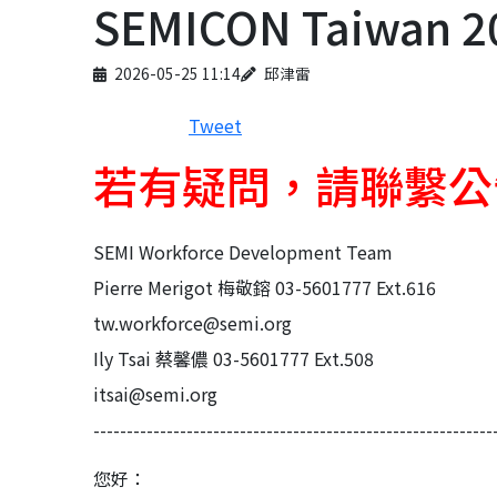
SEMICON Taiwa
Published on
Author
2026-05-25 11:14
邱津雷
Tweet
若有疑問，請聯繫公
SEMI Workforce Development Team
Pierre Merigot 梅敬鎔 03-5601777 Ext.616
tw.workforce@semi.org
Ily Tsai 蔡馨儂 03-5601777 Ext.508
itsai@semi.org
------------------------------------------------------------
您好：