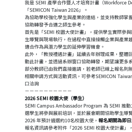
我是 SEMI 產學合作暨人才培育計畫（Workforce D
「SEMICON Taiwan 2026」。
為協助學校強化學生與產業的連結，
並支持教師掌
協助轉發予合適之師生參考。
首先是「SEMI 校園大使計畫」，提供學生實際參
生導覽與現場執行，
在過程中直接接觸企業與產業
適合作為具潛力學生的延伸學習機會。
此外，「教授禮遇計畫」延續去年辦理成果，整體
動此計畫，並透過系辦窗口協助轉發，
期望讓更多
部分教師已由我們直接邀請，
若老師已線上報名則
相關申請方式與活動資訊，可參考SEMICON Taiwan
口洽詢
－－－－－－－－－－
2026 SEMI 校園大使（學生）
SEMI Campus Ambassador Program 為 S
選學生將參與展前培訓，
並於展會期間協助學生導
2026 年預計遴選約10名校園大使，
報名期間為即日起
報名資訊請參考附件「2026 SEMI 校園大使計畫」