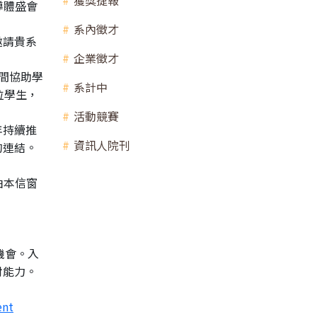
獲獎捷報
導體盛會
系內徵才
邀請貴系
企業徵才
間協助學
系計中
位學生，
活動競賽
年持續推
資訊人院刊
的連結。
由本信窗
6的機會。入
對能力。
ent