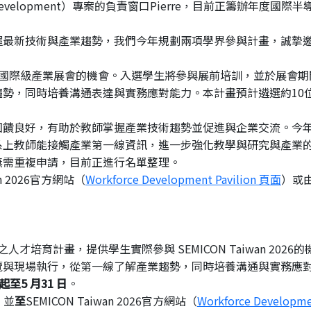
evelopment）專案的負責窗口Pierre，
目前正籌辦年度國際半
握最新技術與產業趨勢，
我們今年規劃兩項學界參與計畫，
誠摯
與國際級產業展會的機會。
入選學生將參與展前培訓，並於展會期
趨勢，
同時培養溝通表達與實務應對能力。本計畫預計遴選約10
回饋良好，
有助於教師掌握產業技術趨勢並促進與企業交流。
今
系上教師能接觸產業第一線資訊，
進一步強化教學與研究與產業
無需重複申請，目前正進行名單整理。
 2026官方網站（
Workforce Development Pavilion 頁面
）或
EMI 推動之人才培育計畫，提供學生實際參與 SEMICON Taiwan 202
覽與現場執行，從第一線了解產業趨勢，
同時培養溝通與實務應
至5 月31 日
。
，並
至
SEMICON Taiwan 2026官方網站（
Workforce Developm