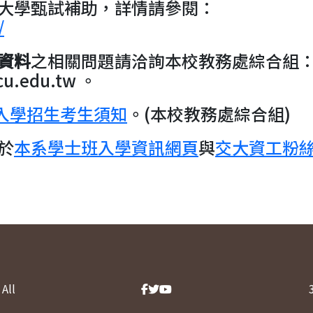
大學甄試補助，詳情請參閱：
/
資料
之相關問題請洽詢本校教務處綜合組：0
u.edu.tw 。
請入學招生考生須知
。(本校教務處綜合組)
於
本系學士班入學資訊網頁
與
交大資工粉
All