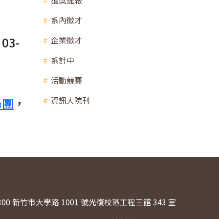
獲獎捷報
系內徵才
3-
企業徵才
系計中
活動競賽
絲團
，
資訊人院刊
300 新竹市大學路 1001 號光復校區工程三館 343 室