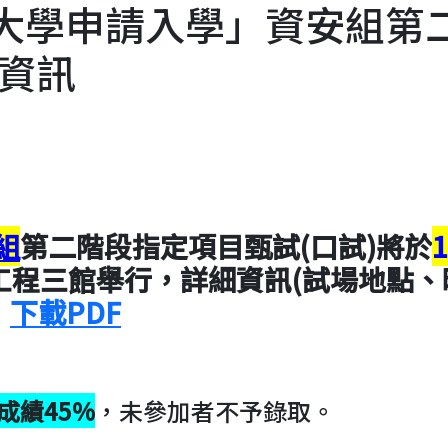
「大學申請入學」資安組第
資訊
組
第二階段指定項目甄試(口試)將於
1
工程三館舉行，詳細資訊(試場地點、
：
下載PDF
成績45%
，未參加者不予錄取。