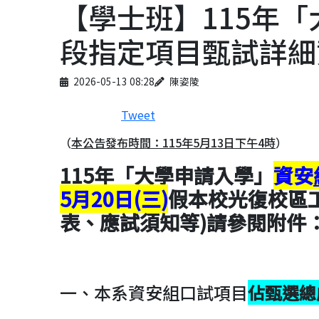
【學士班】115年
段指定項目甄試詳細
Published on
Author
2026-05-13 08:28
陳姿陵
Tweet
（
本公告發布時間：115年5月13日下午4時
）
115
年「大學申請入學」
資安
5月20日(三)
假本校光復校區
表、應試須知等)請參閱附件
一、本系資安組口試項目
佔甄選總