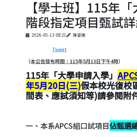
【學士班】115年「
階段指定項目甄試詳
Published on
Author
2026-05-13 08:21
陳姿陵
Tweet
（
本公告發布時間：115年5月13日下午4時
）
115年「大學申請入學」
APC
年5月20日(三)
假本校光復校
間表、應試須知等)請參閱附
一、本系APCS組口試項目
佔甄選總