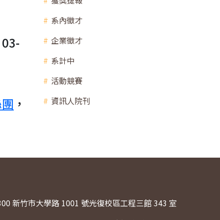
獲獎捷報
系內徵才
3-
企業徵才
系計中
活動競賽
絲團
，
資訊人院刊
300 新竹市大學路 1001 號光復校區工程三館 343 室