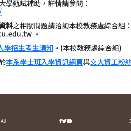
大學甄試補助，詳情請參閱：
/
資料
之相關問題請洽詢本校教務處綜合組：0
u.edu.tw 。
請入學招生考生須知
。(本校教務處綜合組)
於
本系學士班入學資訊網頁
與
交大資工粉
All