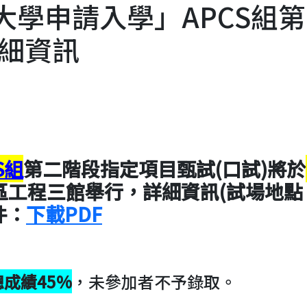
大學申請入學」APCS組
細資訊
S組
第二階段指定項目甄試(口試)將於
區工程三館舉行，詳細資訊(試場地點
件：
下載PDF
成績45%
，未參加者不予錄取。