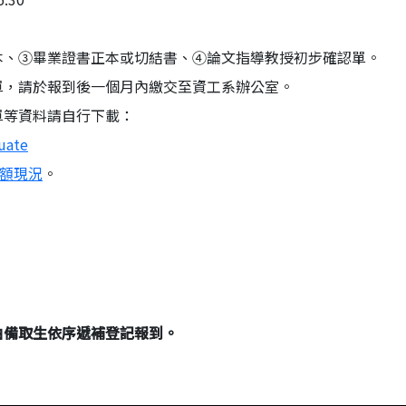
本、③畢業證書正本或切結書、④論文指導教授初步確認單。
單，請於報到後一個月內繳交至資工系辦公室。
單等資料請自行下載：
uate
額現況
。
由備取生依序遞補登記報到。