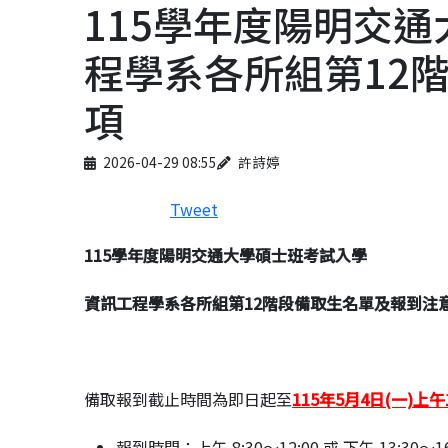
115學年度陽明交
程學系各所組第12
項
Published on
Author
2026-04-29 08:55
許詩婷
Tweet
115
學年度陽明交通大學碩士班考試入學
資訊工程學系各所組第12階段備取生名單及報到注
備取報到截止時間為即日起至
1
15年5月4日(一)上午
報到時間：上午 8:30～12:00 或 下午 13:30～16