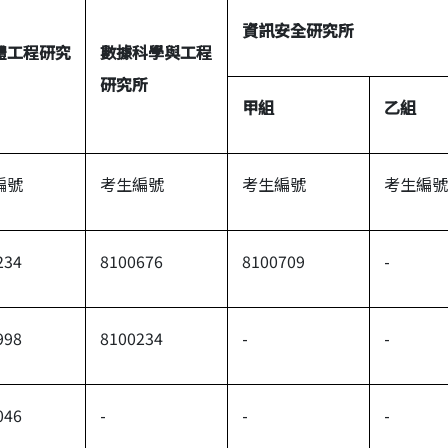
資訊安全研究所
體工程研究
數據科學與工程
研究所
甲組
乙組
編號
考生編號
考生編號
考生編號
234
8100676
8100709
-
998
8100234
-
-
046
-
-
-