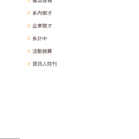
獲獎捷報
系內徵才
企業徵才
系計中
活動競賽
資訊人院刊