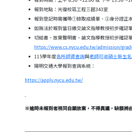
報到地點：光復校區工程三館343室
報到登記時需攜帶①錄取成績單、②身分證正
如無法於報到當日繳交論文指導教授初步確認
切結書、放棄聲明書、論文指導教授初步確認
https://www.cs.nycu.edu.tw/admission/grad
115學年度
各所師資查詢
與
老師可收碩士新生名
陽明交通大學報到查詢系統：
https://apply.nycu.edu.tw/
※
逾時未報到者視同自願放棄，不得異議，缺額將