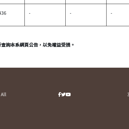
436
-
-
-
行查詢本系網頁公告，以免權益受損。
All