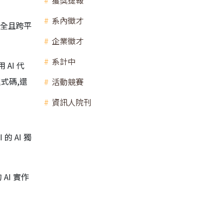
獲獎捷報
系內徵才
立安全且跨平
企業徵才
系計中
 AI 代
程式碼,還
活動競賽
資訊人院刊
的 AI 獨
I 實作