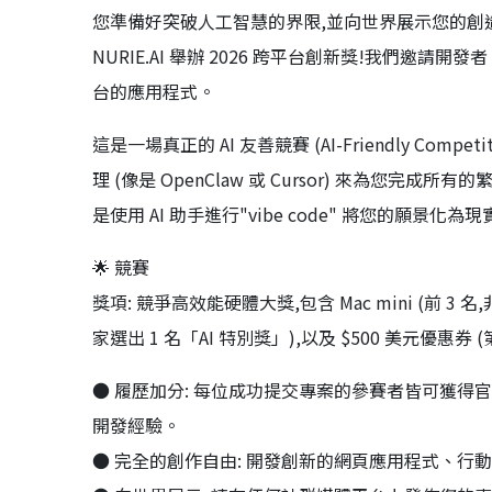
您準備好突破人工智慧的界限,並向世界展示您的創
NURIE.AI 舉辦 2026 跨平台創新獎!我們邀請開
台的應用程式。
這是一場真正的 AI 友善競賽 (AI-Friendly Co
理 (像是 OpenClaw 或 Cursor) 來為您
是使用 AI 助手進行"vibe code" 將您的願景化
🌟 競賽
獎項: 競爭高效能硬體大獎,包含 Mac mini (前 3 名,非
家選出 1 名「AI 特別獎」),以及 $500 美元優惠券 (第4
● 履歷加分: 每位成功提交專案的參賽者皆可獲得官
開發經驗。
● 完全的創作自由: 開發創新的網頁應用程式、