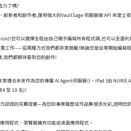
造力了嗎?
發者、創新者和創作者,運用強大的VaultSage 伺服器端 API 來建
mpetition)!您可以選擇全程由自己親手編寫所有程式碼,也可以全面利用
完成所有的繁重工作——這兩種方式我們都非常鼓勵!無論您是從零開始編寫
為現實,我們都期待看到您的創作!
常適合未來作為您的專屬 AI Agent伺服器!)、iPad (由 NURIE.AI 
 至 10 名)!
方認證的完賽證書—為您的專業履歷或作品集增添光彩,證明您的 A
行動應用程式、瀏覽器擴充功能或桌面應用程式。