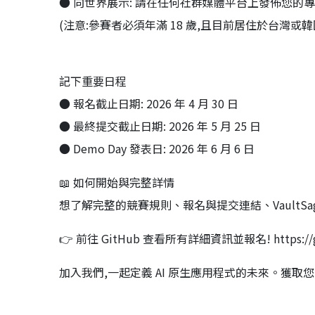
● 向世界展示: 請在任何社群媒體平台上發佈您的專案連
(注意:參賽者必須年滿 18 歲,且目前居住於台灣或韓
記下重要日程
● 報名截止日期: 2026 年 4 月 30 日
● 最終提交截止日期: 2026 年 5 月 25 日
● Demo Day 發表日: 2026 年 6 月 6 日
📖 如何開始與完整詳情
想了解完整的競賽規則、報名與提交連結、VaultSage
👉 前往 GitHub 查看所有詳細資訊並報名! https://githu
加入我們,一起定義 AI 原生應用程式的未來。獲取您