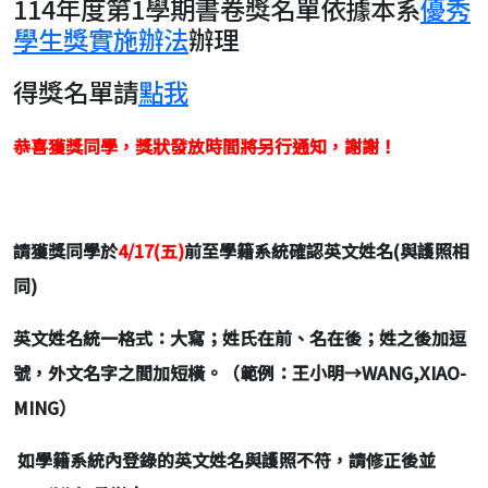
114年度第1學期書卷獎名單依據本系
優秀
學生獎實施辦法
辦理
得獎名單請
點我
恭喜獲獎同學，獎狀發放時間將另行通知，謝謝！
請獲獎同學於
4/17(五)
前至學籍系統確認英文姓名(與護照相
同)
英文姓名統一格式：大寫；姓氏在前、名在後；姓之後加逗
號，外文名字之間加短橫。（範例：王小明→WANG,XIAO-
MING）
如學籍系統內登錄的英文姓名與護照不符，請修正後並