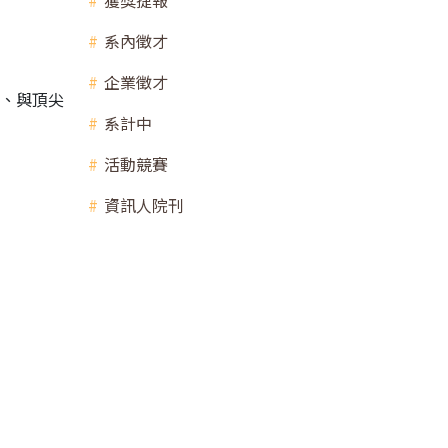
獲獎捷報
系內徵才
企業徵才
案、與頂尖
系計中
活動競賽
資訊人院刊