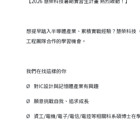
【2026 慧榮科技暑期實習生計畫 熱烈啟動！】
想提早踏入半導體產業、累積實戰經驗？慧榮科技（
工程團隊合作的學習機會。
我們在找這樣的你
Ø 對IC設計與記憶體產業有興趣
Ø 願意挑戰自我、追求成長
Ø 資工/電機/電子/電信/電控等相關科系碩博士在