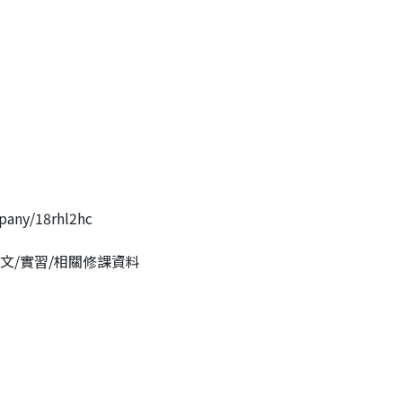
ny/18rhl2hc
文/實習/相關修課資料