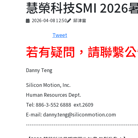
慧榮科技SMI 202
Published on
Author
2026-04-08 12:50
邱津雷
Tweet
若有疑問，請聯繫公
Danny Teng
Silicon Motion, Inc.
Human Resources Dept.
Tel: 886-3-552 6888 ext.2609
E-mail: danny.teng@siliconmotion.com
------------------------------------------------------------