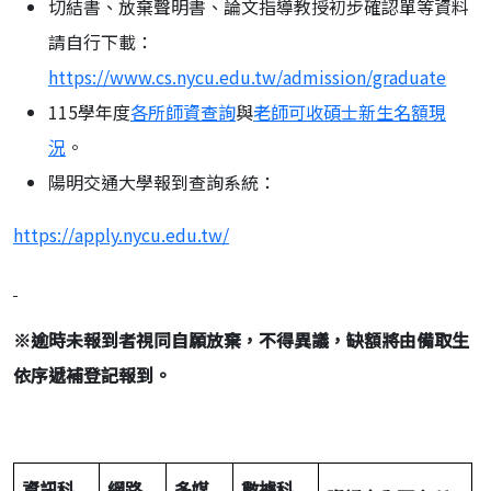
切結書、放棄聲明書、論文指導教授初步確認單等資料
請自行下載：
https://www.cs.nycu.edu.tw/admission/graduate
115學年度
各所師資查詢
與
老師可收碩士新生名額現
況
。
陽明交通大學報到查詢系統：
https://apply.nycu.edu.tw/
※
逾時未報到者視同自願放棄，不得異議，缺額將由備取生
依序遞補登記報到。
資訊科
網路
多媒
數據科