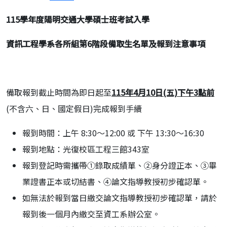
115
學年度陽明交通大學碩士班考試入學
資訊工程學系各所組第6階段備取生名單及報到注意事項
備取報到截止時間為即日起至
1
15年4月10日(五)下午3點前
(不含六、日、國定假日)完成報到手續
報到時間：上午 8:30～12:00 或 下午 13:30～16:30
報到地點：光復校區工程三館343室
報到登記時需攜帶①錄取成績單、②身分證正本、③畢
業證書正本或切結書、④論文指導教授初步確認單。
如無法於報到當日繳交論文指導教授初步確認單，請於
報到後一個月內繳交至資工系辦公室。