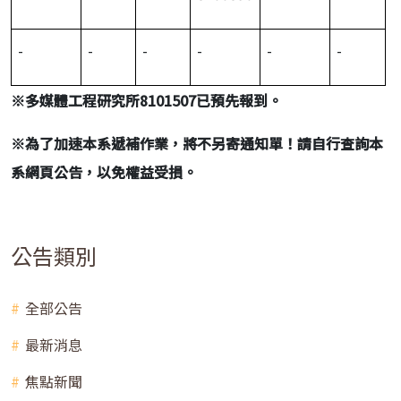
-
-
-
-
-
-
※
多媒體工程研究所
8101507
已預先報到。
※
為了加速本系遞補作業，將不另寄通知單！請自行查詢本
系網頁公告，以免權益受損。
公告類別
全部公告
最新消息
焦點新聞