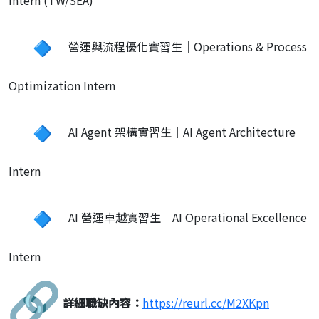
營運與流程優化實習生｜Operations & Process
Optimization Intern
AI Agent 架構實習生｜AI Agent Architecture
Intern
AI 營運卓越實習生｜AI Operational Excellence
Intern
詳細職缺內容：
https://reurl.cc/M2XKpn