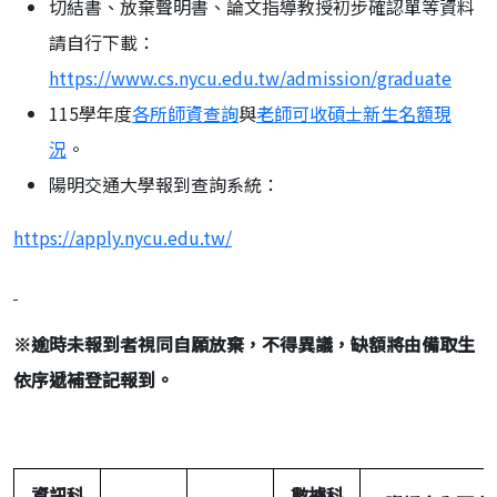
切結書、放棄聲明書、論文指導教授初步確認單等資料
請自行下載：
https://www.cs.nycu.edu.tw/admission/graduate
115學年度
各所師資查詢
與
老師可收碩士新生名額現
況
。
陽明交通大學報到查詢系統：
https://apply.nycu.edu.tw/
※
逾時未報到者視同自願放棄，不得異議，缺額將由備取生
依序遞補登記報到。
資訊科
數據科