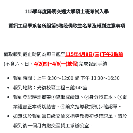
115
學年度陽明交通大學碩士班考試入學
資訊工程學系各所組第5階段備取生名單及報到注意事項
備取報到截止時間為即日起至
1
15年4月8日(三)下午3點前
(不含六、日、
4/2(四)~4/6(一)放假
)完成報到手續
報到時間：上午 8:30～12:00 或 下午 13:30～16:30
報到地點：光復校區工程三館343室
報到登記時需攜帶①錄取成績單、②身分證正本、③畢
業證書正本或切結書、④論文指導教授初步確認單。
如無法於報到當日繳交論文指導教授初步確認單，請於
報到後一個月內繳交至資工系辦公室。