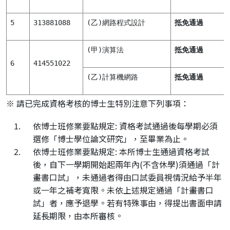
5
313881088
(乙)網路程式設計
抵免通過
(甲)演算法
抵免通過
6
414551022
(乙)計算機網路
抵免通過
※ 請已完成資格考核的博士生特別注意下列事項：
依博士班修業要點規定: 資格考試通過後每學期必須
選修「博士學位論文研究」，至畢業為止。
依博士班修業要點規定: 本所博士生通過資格考試
後，自下一學期開始起兩年內(不含休學)須通過「計
畫書口試」，未通過者得由口試委員視情況給予半年
或一年之補考寬限。未依上述規定通過「計畫書口
試」者，應予退學。若有特殊事由，得提出書面申請
延長期限，由本所審核。