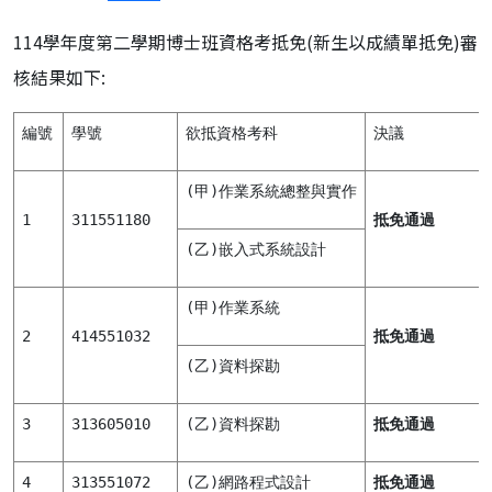
114學年度第二學期博士班資格考抵免(新生以成績單抵免)審
核結果如下:
編號
學號
欲抵資格考科
決議
(甲)作業系統總整與實作
1
311551180
抵免通過
(乙)嵌入式系統設計
(甲)作業系統
2
414551032
抵免通過
(乙)資料探勘
3
313605010
(乙)資料探勘
抵免通過
4
313551072
(乙)網路程式設計
抵免通過