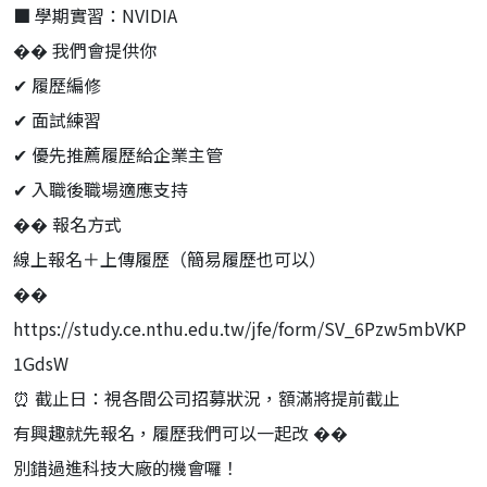
■ 學期實習：NVIDIA
�� 我們會提供你
✔ 履歷編修
✔ 面試練習
✔ 優先推薦履歷給企業主管
✔ 入職後職場適應支持
�� 報名方式
線上報名＋上傳履歷（簡易履歷也可以）
��
https://study.ce.nthu.edu.tw/jfe/form/SV_6Pzw5mbVKP
1GdsW
⏰ 截止日：視各間公司招募狀況，額滿將提前截止
有興趣就先報名，履歷我們可以一起改 ��
別錯過進科技大廠的機會囉！