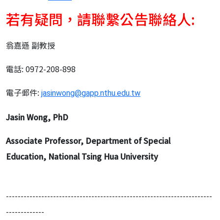
若有疑問，請聯繫公告聯絡人:
翁嘉遜 副教授
電話: 0972-208-898
電子郵件:
jasinwong@gapp.nthu.edu.tw
Jasin Wong, PhD
Associate Professor, Department of Special
Education,
National Tsing Hua University
----------------------------------------------------------------------
-------------