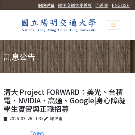
網站導覽
陽明交通大學首頁
回首頁
ENGLISH
Toggle n
訊息公告
清大 Project FORWARD：美光、台積
電、NVIDIA、高通、Google|身心障礙
學生實習與正職招募
Published on
Author
2026-03-26 11:35
邱津雷
Tweet