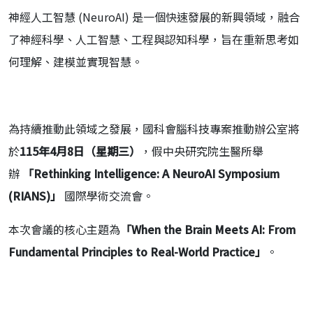
神經人工智慧 (NeuroAI) 是一個快速發展的新興領域，融合
了神經科學、人工智慧、工程與認知科學，旨在重新思考如
何理解、建模並實現智慧。
為持續推動此領域之發展，國科會腦科技專案推動辦公室將
於
115
年
4
月
8
日（星期三）
，假中央研究院生醫所舉
辦
「
Rethinking Intelligence: A NeuroAI Symposium
(RIANS)
」
國際學術交流會。
本次會議的核心主題為
「
When the Brain Meets AI: From
Fundamental Principles to Real-World Practice
」
。