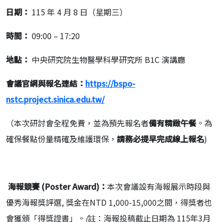
日期：
115 年 4 月 8 日（星期三）
時間：
09:00 – 17:20
地點：
中央研究院生物醫學科學研究所 B1C 演講廳
會議官網與報名連結：
https://bspo-
nstc.project.sinica.edu.tw/
（本次研討會全程免費，並為預先報名者
備有精緻午餐
。為
確保餐點份量精確及維護環保，
請務必提早完成線上報名
)
海報競賽
(Poster Award)
：
本次會議設有海報展示時段與
優秀海報獎評選, 獎金在NTD 1,000-15,000之間，得獎者也
會獲頒「得獎證書」。
(
註：海報投稿截止日期為 115年3月