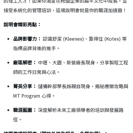
的理工人才！
如果你渴望在跨國企業的扁平文化中成長，
並
接受系統化的管理培訓，這場說明會就是你的職涯加速器！
說明會精彩亮點：
品牌影響力：
認識舒潔 (Kleenex)、靠得住 (Kotex) 等
指標品牌背後的推手。
廠區解密：
中壢、大園、新營廠長現身，分享製程工程
師的工作日常與心法。
菁英分享：
儲備幹部學長姊親自現身，揭秘應徵攻略與
MT Program 心得。
職涯藍圖：
深度解析未來工廠領導者的培訓與發展路
徑。