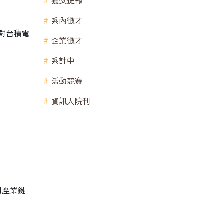
獲獎捷報
系內徵才
請對台積電
企業徵才
系計中
活動競賽
資訊人院刊
到產業鏈