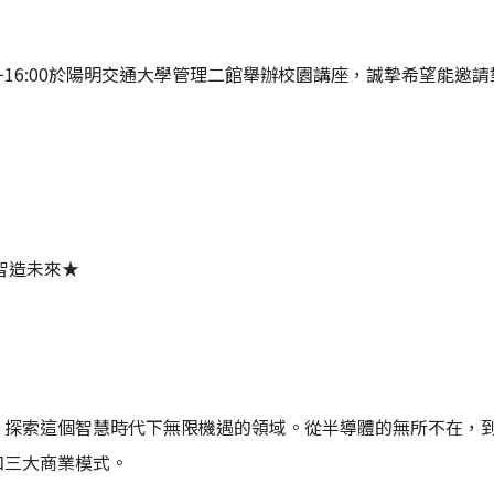
14:00~16:00於陽明交通大學管理二館舉辦校園講座，誠摯希望能邀
智造未來★
，探索這個智慧時代下無限機遇的領域。從半導體的無所不在，
和三大商業模式。