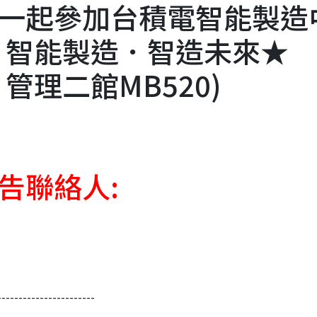
一起參加台積電智能製造
座：智能製造．智造未來★
:00 管理二館MB520)
告聯絡人:
-----------------------