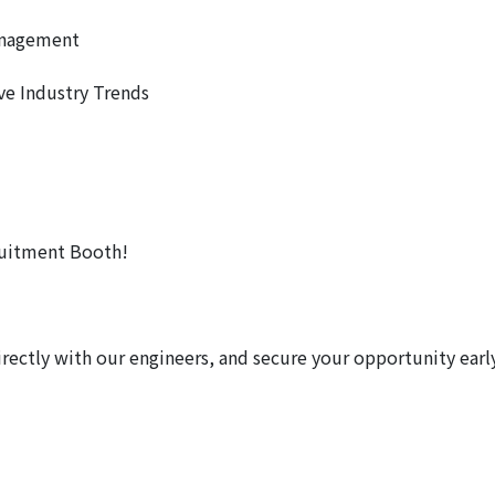
anagement
e Industry Trends
uitment Booth!
 directly with our engineers, and secure your opportunity ear