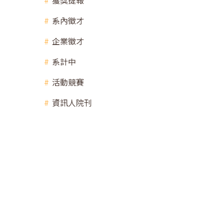
獲獎捷報
系內徵才
企業徵才
系計中
活動競賽
資訊人院刊