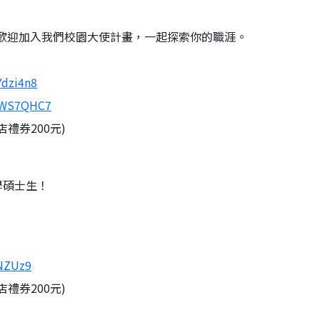
歡迎加入我們校園大使計畫，一起探索你的職涯。
Ydzi4n8
5uWS7QHC7
禮券200元)
學碩士生！
LNZUz9
禮券200元)