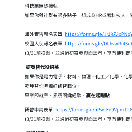
科技業無縫接軌
如果你對社群有很多點子，想成為HR或著科技人，
海外實習報名表單:
https://forms.gle/1rJ9Z3xPNq
校園大使報名表單:
https://forms.gle/DLhswRi4
(3/31前投遞，並通過初審參與面談者，享有便利商店
研發替代役招募
如果你是電力電子、材料、物理、化工／化學、化
乾坤替你準備好研替職位，
畢業即就業、累積關鍵經驗，
贏在起跑點
研替申請表單:
https://forms.gle/uPwtFe9VpmT
(3/31前投遞，並通過初審參與面談者，享有便利商店