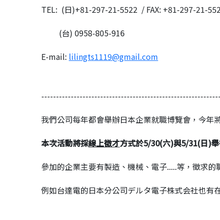
TEL: (日)+81-297-21-5522 / FAX: +81-297-21-55
(台) 0958-805-916
E-mail:
lilingts1119@gmail.com
------------------------------------------------------------
我們公司每年都會舉辦日本企業就職博覽會，今年將
本次活動將採
線上徵才
方式
於5/30(六)與5/31(日)
參加的企業主要有製造、機械、電子.....等，徵求
例如台達電的日本分公司デルタ電子株式会社也有