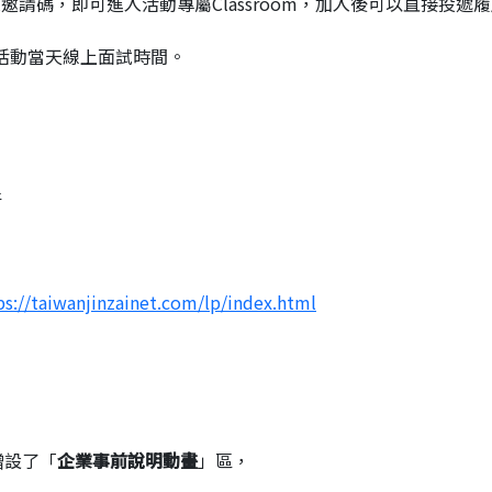
課程並輸入邀請碼，即可進入活動專屬Classroom，加入後可以直接投遞
絡活動當天線上面試時間。
件
ps://taiwanjinzainet.com/lp/index.html
增設了「
企業事前說明動畫
」區，