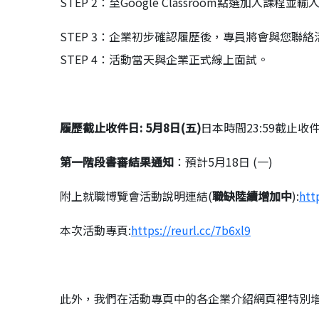
STEP 2：至Google Classroom點選加入
STEP 3：企業初步確認履歷後，專員將會與您聯
STEP 4：活動當天與企業正式線上面試。
履歷截止收件日: 5月8日
(五)
日本時間23:59截止收
第一階段書審結果通知
：預計5月18日 (一)
附上就職博覽會活動說明連結(
職缺陸續增加中
):
htt
本次活動專頁:
https://reurl.cc/7b6xl9
此外，我們在活動專頁中的各企業介紹網頁裡特別