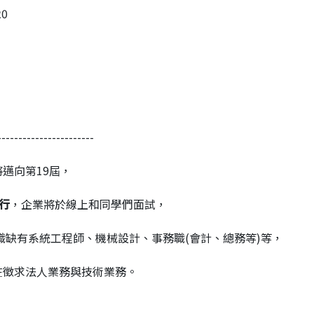
20
-----------------------
邁向第19屆，
舉行
，企業將於線上和同學們面試，
的職缺有系統工程師、機械設計、事務職(會計、總務等)等，
在徵求法人業務與技術業務。