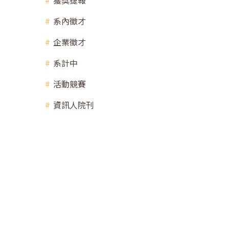
獲獎捷報
系內徵才
企業徵才
系計中
活動競賽
資訊人院刊