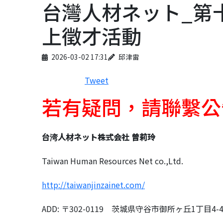
台灣人材ネット_第
上徵才活動
Published on
Author
2026-03-02 17:31
邱津雷
Tweet
若有疑問，請聯繫公
台湾人材ネット株式会社 曾莉玲
Taiwan Human Resources Net co.,Ltd.
http://taiwanjinzainet.com/
ADD: 〒302-0119 茨城県守谷市御所ヶ丘1丁目4-4