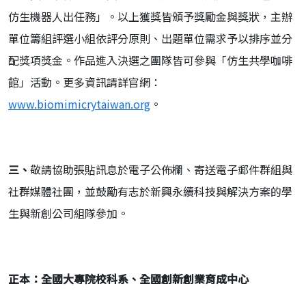
仿生機器人出任務」。以上獲獎皆頒予獎勵金與獎狀，主辦
單位籌組評選小組依評分原則、出題單位需求予以排序並分
配獎項獎金。作品進入決選之團隊皆可參與「仿生共學咖啡
館」活動。更多資訊請詳官網：
www.biomimicrytaiwan.org
。
三、
敬請協助張貼訊息於電子公佈欄、寄送電子郵件群組與
社群媒體社團，並鼓勵有志於新興永續科技與解決方案的學
生與新創公司組隊參加。
正本：全國大專院校科系、全國創新創業育成中心