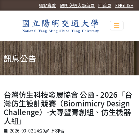
網站導覽
陽明交通大學首頁
回首頁
ENGLISH
Toggle n
訊息公告
台灣仿生科技發展協會 公函 - 2026「台
灣仿生設計競賽（Biomimicry Design
Challenge）-大專暨青創組、仿生機器
人組」
Published on
Author
2026-03-02 14:20
邱津雷