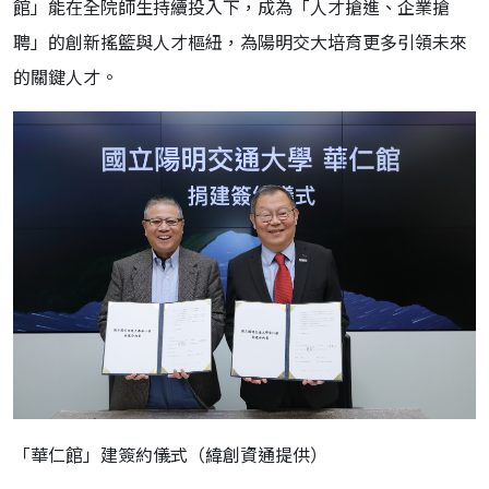
館」能在全院師生持續投入下，成為「人才搶進、企業搶
聘」的創新搖籃與人才樞紐，為陽明交大培育更多引領未來
的關鍵人才。
「華仁館」建簽約儀式（緯創資通提供）