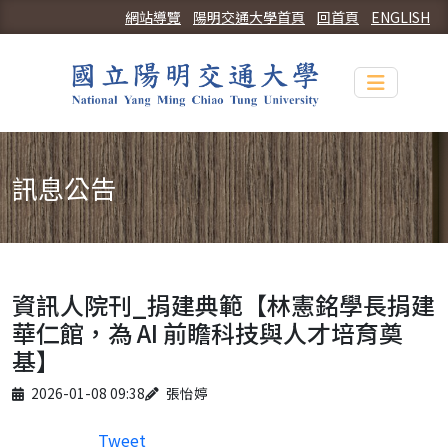
網站導覽
陽明交通大學首頁
回首頁
ENGLISH
Toggle n
訊息公告
資訊人院刊_捐建典範【林憲銘學長捐建
華仁館，為 AI 前瞻科技與人才培育奠
基】
Published on
Author
2026-01-08 09:38
張怡婷
Tweet