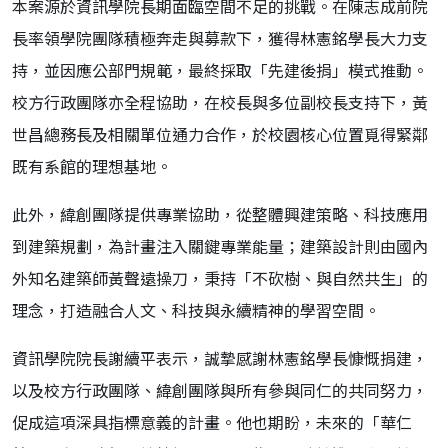
本案源於資訊學院長期面臨空間不足的挑戰。在陳志成前院
長率領學院團隊積極奔走與募款下，獲得林憲銘學長大力支
持，並因應公部門規範，最終採取「先建後捐」模式推動。
校方行政團隊亦全程協助，在校長與多位副校長支持下，黃
世昌總務長及相關單位通力合作，於校園核心位置覓得緊鄰
既有系館的理想基地。
此外，緯創團隊提供專業協助，從整體興建策略、科技應用
到建築規劃，為計畫注入關鍵專業能量；建築設計則由國內
外知名建築師黃聲遠操刀，秉持「不砍樹、與自然共生」的
理念，打造融合人文、科技與永續精神的學習空間。
資訊學院院長謝續平表示，誠摯感謝林憲銘學長慷慨捐建，
以及校方行政團隊、緯創團隊與所有參與同仁的共同努力，
促成這項深具指標意義的計畫。他也期盼，未來的「華仁