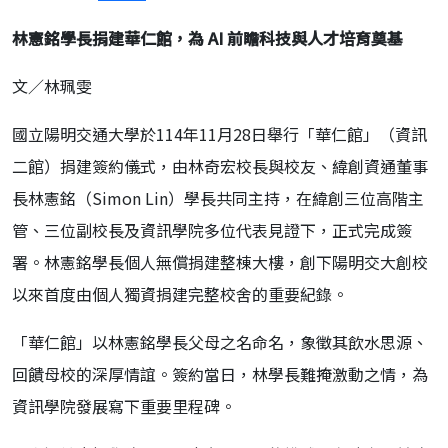
林憲銘學長捐建華仁館，為 AI 前瞻科技與人才培育奠基
文／林珮雯
國立陽明交通大學於114年11月28日舉行「華仁館」（資訊
二館）捐建簽約儀式，由林奇宏校長與校友、緯創資通董事
長林憲銘（Simon Lin）學長共同主持，在緯創三位高階主
管、三位副校長及資訊學院多位代表見證下，正式完成簽
署。林憲銘學長個人無償捐建整棟大樓，創下陽明交大創校
以來首度由個人獨資捐建完整校舍的重要紀錄。
「華仁館」以林憲銘學長父母之名命名，象徵其飲水思源、
回饋母校的深厚情誼。簽約當日，林學長難掩激動之情，為
資訊學院發展寫下重要里程碑。