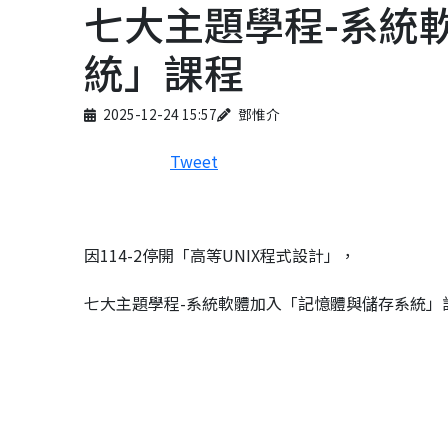
七大主題學程-系統
統」課程
Published on
Author
2025-12-24 15:57
鄧惟介
Tweet
因114-2停開「高等UNIX程式設計」，
七大主題學程-系統軟體加入「
記憶體與儲存系統」