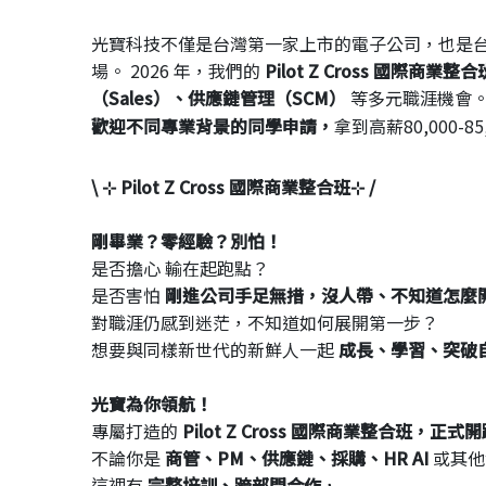
光寶科技不僅是台灣第一家上市的電子公司，也是台
場。 2026 年，我們的
Pilot Z Cross 國際商業整合
（Sales）、供應鏈管理（
SCM）
等多元職涯機會
歡迎不同專業背景的同學申請，
拿到高薪80,000-85
\ ⊹ Pilot Z Cross 國際商業整合班⊹ /
剛畢業？零經驗？別怕！
是否擔心 輸在起跑點？
是否害怕
剛進公司手足無措，沒人帶、不知道怎麼
對職涯仍感到迷茫，不知道如何展開第一步？
想要與同樣新世代的新鮮人一起
成長、學習、突破
光寶為你領航！
專屬打造的
Pilot Z Cross 國際商業整合班，正
不論你是
商管、PM、供應鏈、採購、HR AI
或其他
這裡有
完整培訓、跨部門合作
，