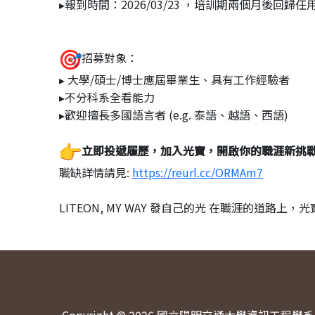
▸報到時間：2026/03/23 ，培訓期兩個月後回歸任
招募對象：
▸ 大學/碩士/博士應屆畢業生、具有工作經驗者
▸不分科系全看能力
▸歡迎擅長多國語言者 (e.g. 泰語、越語、西語)
立即投遞履歷，加入光寶，開啟你的職涯新挑戰
職缺詳情請見:
https://reurl.cc/ORMAm7
LITEON, MY WAY 發自己的光 在職涯的道路上