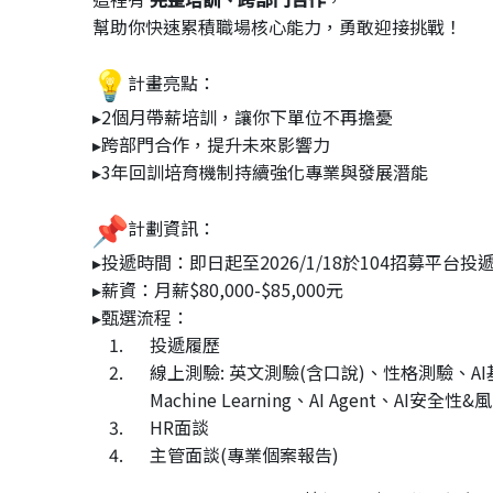
幫助你快速累積職場核心能力，勇敢迎接挑戰！
計畫亮點：
▸2個月帶薪培訓，讓你下單位不再擔憂
▸跨部門合作，提升未來影響力
▸3年回訓培育機制持續強化專業與發展潛能
計劃資訊：
▸投遞時間：即日起至2026/1/18於104招募平台投
▸薪資：月薪$80,000-$85,000元
▸甄選流程：
投遞履歷
線上測驗: 英文測驗(含口說)、性格測驗、AI
Machine Learning、AI Agent、AI安全性&
HR面談
主管面談(專業個案報告)