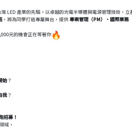
灣 LED 產業的先驅。以卓越的光電半導體與電源管理技術，立
班
，將為同學打造專屬舞台，提供
專案管理（PM）、國際業務
。
,
000元的機會正在等著你
開始
？
自我
？
式開跑招募！
領域，