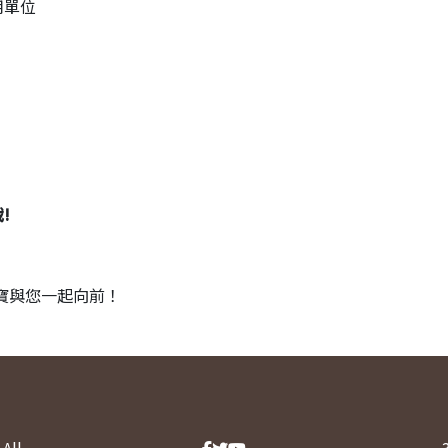
用單位
!
，光寶與您一起向前！