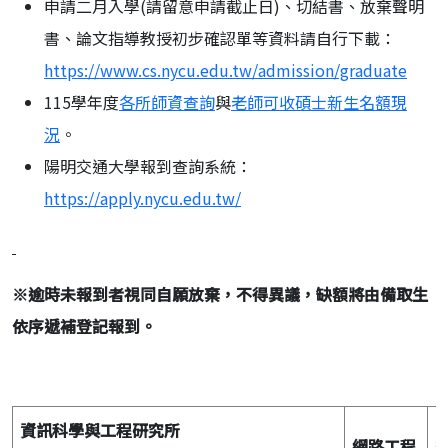
申請二月入學(請留意申請截止日)、切結書、放棄聲明
書、論文指導教授初步確認單等資料請自行下載：
https://www.cs.nycu.edu.tw/admission/graduate
115學年度
各所師資查詢
與
老師可收碩士新生名額現
況
。
陽明交通大學報到查詢系統：
https://apply.nycu.edu.tw/
※
逾時未報到者視同自願放棄，不得異議，缺額將由備取生
依序遞補登記報到。
資訊科學與工程研究所
網路工程