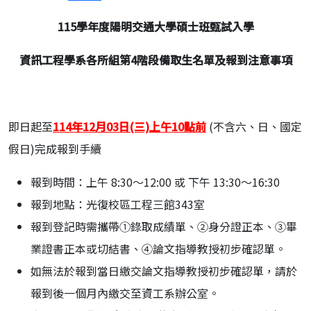
115
學年度陽明交通大學碩士班甄試入學
資訊工程學系各所組第4階段備取生名單及報到注意事項
即日起至
114年12月03日(三)
上
午10點前
(不含六、日、國定
假日)完成報到手續
報到時間：上午 8:30～12:00 或 下午 13:30～16:30
報到地點：光復校區工程三館343室
報到登記時需攜帶①錄取成績單、②身分證正本、③畢
業證書正本或切結書、④論文指導教授初步確認單。
如無法於報到當日繳交論文指導教授初步確認單，請於
報到後一個月內繳交至資工系辦公室。