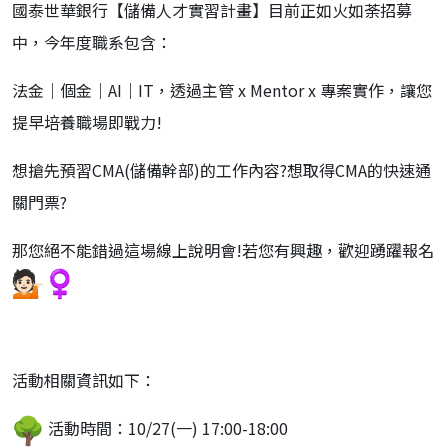
國泰世華銀行【儲備人才實習計畫】目前正如火如荼招募
中，
今年度職系包含：
法金｜個金｜AI｜IT，透過主管 x Mentor x 專案實作，讓您
提早培養職場即戰力!
想搶先預習CMA(儲備幹部)的工作內容?
想取得CMA的快速通
關門票?
那您絕不能錯過這場線上說明會!若您有興趣，歡迎踴躍報名
活動相關資訊如下：
活動時間：10/27(一) 17:00-18:00