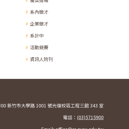
獲獎捷報
系內徵才
企業徵才
系計中
活動競賽
資訊人院刊
300 新竹市大學路 1001 號光復校區工程三館 343 室
電話：
(03)5715900