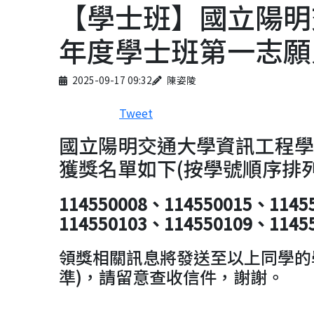
【學士班】國立陽明
年度學士班第一志願
Published on
Author
2025-09-17 09:32
陳姿陵
Tweet
國立陽明交通大學資訊工程學
獲獎名單如下(按學號順序排
114550008、114550015、1145
114550103、114550109、1145
領獎相關訊息將發送至以上同學的
準)，請留意查收信件，謝謝。