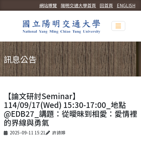
網站導覽
陽明交通大學首頁
回首頁
ENGLISH
Toggle n
訊息公告
【論文研討Seminar】
114/09/17(Wed) 15:30-17:00_地點
@EDB27_講題：從曖昧到相愛：愛情裡
的界線與勇氣
Published on
Author
2025-09-11 15:21
許詩婷