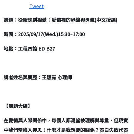
Tweet
講題：從曖昧到相愛：愛情裡的界線與勇氣(中文授課)
時間：2025/09/17(Wed.)15:30~17:00
地點：工程四館 ED B27
講者姓名與簡歷：王嬿茹 心理師
【講題大綱】
在愛情與人際關係中，每個人都渴望被理解與尊重，但現實
中我們常陷入迷思：什麼才是我想要的關係？表白失敗代表