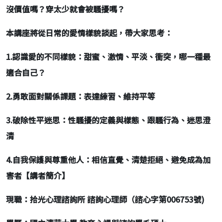
沒價值嗎？穿太少就會被騷擾嗎？
本講座將從日常的愛情樣貌談起，帶大家思考：
1.
認識愛的不同樣貌：甜蜜、激情、平淡、衝突，哪一種最
適合自己？
2.
勇敢面對關係課題：表達練習、維持平等
3.
破除性平迷思：性騷擾的定義與樣態、跟騷行為、迷思澄
清
4.
自我保護與尊重他人：相信直覺、清楚拒絕、避免成為加
害者【講者簡介】
現職：拾光心理諮詢所 諮詢心理師（諮心字第006753號)