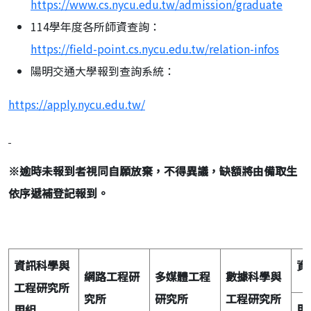
https://www.cs.nycu.edu.tw/admission/graduate
114學年度各所師資查詢：
https://field-point.cs.nycu.edu.tw/relation-infos
陽明交通大學報到查詢系統：
https://apply.nycu.edu.tw/
※
逾時未報到者視同自願放棄，不得異議，缺額將由備取生
依序遞補登記報到。
資訊科學與
資
網路工程研
多媒體工程
數據科學與
工程研究所
究所
研究所
工程研究所
甲
甲組