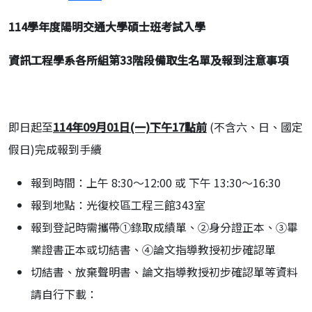
114
學年度陽明交通大學碩士班考試入學
資訊工程學系各所組第33階段備取生名單及報到注意事項
即日起至
114年09月01日(一)下午17點前
(不含六、日、國定
假日)完成報到手續
報到時間：上午 8:30～12:00 或 下午 13:30～16:30
報到地點：光復校區工程三館343室
報到登記時需攜帶①錄取成績單、②身分證正本、③畢
業證書正本或切結書、④論文指導教授初步確認單
切結書、放棄聲明書、論文指導教授初步確認單等資料
請自行下載：