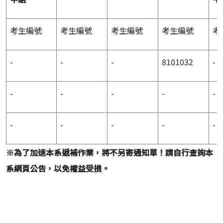
考生編號
考生編號
考生編號
考生編號
考
-
-
-
8101032
-
-
-
-
-
-
-
-
-
-
-
※
為了加速本系遞補作業，將不另寄通知單！請自行查詢本
系網頁公告，以免權益受損。