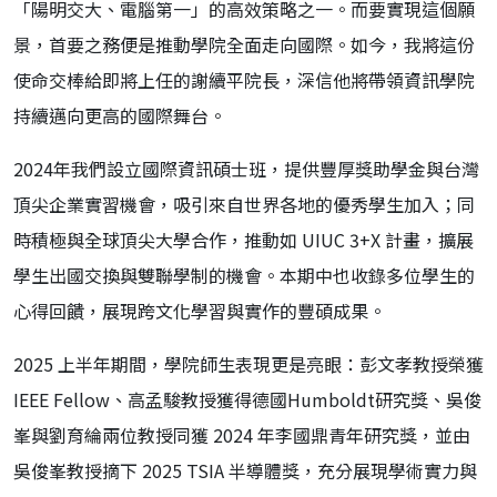
「陽明交大、電腦第一」的高效策略之一。而要實現這個願
景，首要之務便是推動學院全面走向國際。如今，我將這份
使命交棒給即將上任的謝續平院長，深信他將帶領資訊學院
持續邁向更高的國際舞台。
2024年我們設立國際資訊碩士班，提供豐厚獎助學金與台灣
頂尖企業實習機會，吸引來自世界各地的優秀學生加入；同
時積極與全球頂尖大學合作，推動如 UIUC 3+X 計畫，擴展
學生出國交換與雙聯學制的機會。本期中也收錄多位學生的
心得回饋，展現跨文化學習與實作的豐碩成果。
2025 上半年期間，學院師生表現更是亮眼：彭文孝教授榮獲
IEEE Fellow、高孟駿教授獲得德國
Humboldt研究獎
、吳俊
峯與劉育綸兩位教授同獲 2024 年李國鼎青年研究獎，並由
吳俊峯教授摘下 2025 TSIA 半導體獎，充分展現學術實力與