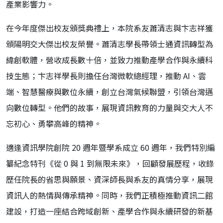
產業影響力。
在今年度傑出校友頒獎典禮上，本院系友蕭清志與卞志祥獲
頒陽明交大傑出校友榮譽。蕭清志學長帶領
士通資訊
轉型為
緯創軟體，營收成長數十倍，並致力推動產學合作與永續科
技生態；卞志祥學長則擔任台灣微軟總經理，推動 AI、雲
端、智慧醫療與數位永續，創立台灣氣候聯盟，引領台灣邁
向數位轉型。他們的故事，展現資訊教育的力量與交大人不
忘初心、勇攀高峰的精神。
適逢資訊學院創院 20 週年暨學系成立 60 週年，我們特別編
纂紀念特刊《從 0 與 1 到無限未來》，回顧發展歷程，收錄
歷任院長的省思與願景、資深師長與系友的真情分享，展現
資訊人的熱情與傳承精神。同時，我們正積極推動資訊二館
建設，打造一座結合跨域創新、產學合作與永續研發的新基