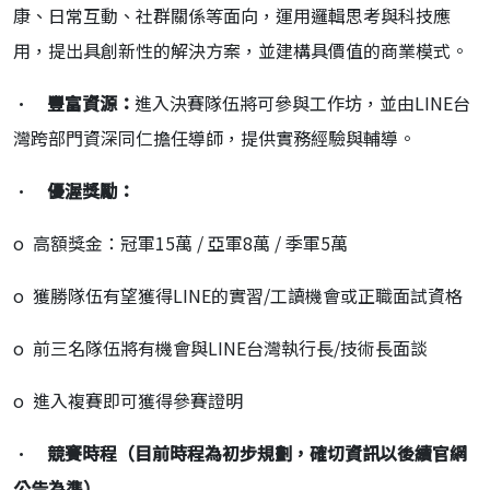
康、
日常互動、社群關係等面向，運用邏輯思考與科技應
用，
提出具創新性的解決方案，並建構具價值的商業模式。
·
豐富資源：
進入決賽隊伍將可參與工作坊，並由
LINE
台
灣跨部門
資深同仁擔任導師，提供實務經驗與輔導。
·
優渥獎勵：
o
高額獎金：冠軍
15
萬
/
亞軍
8
萬
/
季軍
5
萬
o
獲勝隊伍有望獲得
LINE
的實習
/
工讀機會或正職面試資格
o
前三名隊伍將有機會與
LINE
台灣執行長
/
技術長面談
o
進入複賽即可獲得參賽證明
·
競賽時程（目前時程為初步規劃，確切資訊以後續官網
公告為準）