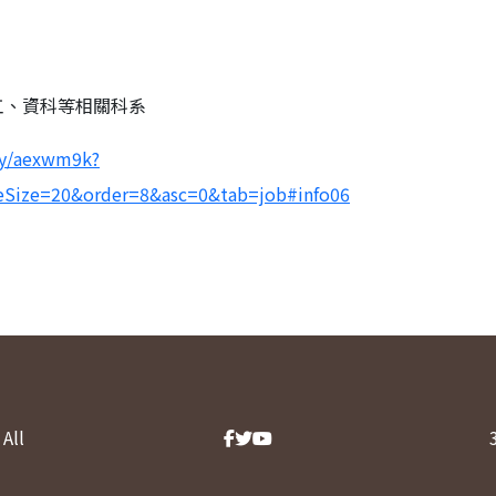
工、資科等相關科系
ny/aexwm9k?
Size=20&order=8&asc=0&tab=job#info06
All