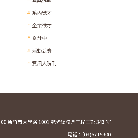
獲獎捷報
系內徵才
企業徵才
系計中
活動競賽
資訊人院刊
300 新竹市大學路 1001 號光復校區工程三館 343 室
電話：
(03)5715900