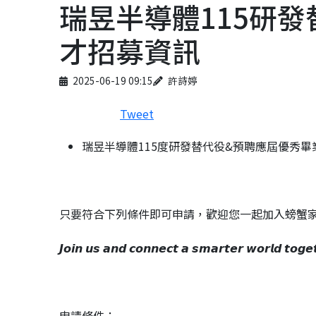
瑞昱半導體115研
才招募資訊
Published on
Author
2025-06-19 09:15
許詩婷
Tweet
瑞昱半導體115度研發替代役&預聘應屆優秀畢
只要符合下列條件即可申請，歡迎您一起加入螃蟹家
𝙅𝙤𝙞𝙣 𝙪𝙨 𝙖𝙣𝙙 𝙘𝙤𝙣𝙣𝙚𝙘𝙩 𝙖 𝙨𝙢𝙖𝙧𝙩𝙚𝙧 𝙬𝙤𝙧𝙡𝙙 𝙩𝙤𝙜𝙚
申請條件：