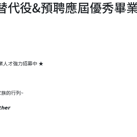
發替代役&預聘應屆優秀畢
業人才強力招募中 ★
族的行列~
𝙝𝙚𝙧