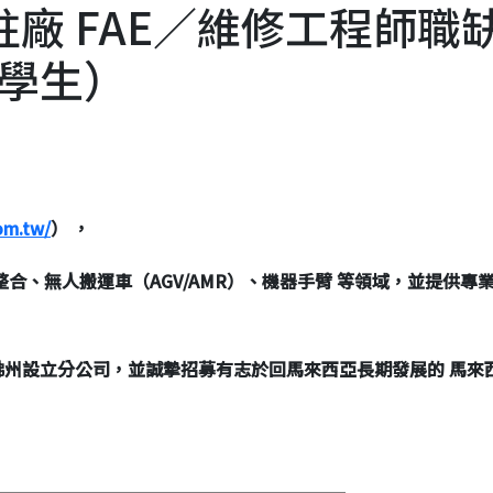
廠 FAE∕維修工程師職
學生）
om.tw/
）
，
整合、無人搬運車（
AGV/AMR
）、機器手臂
等領域，並提供專
佛州設立分公司，並誠摯招募有志於回馬來西亞長期發展的
馬來