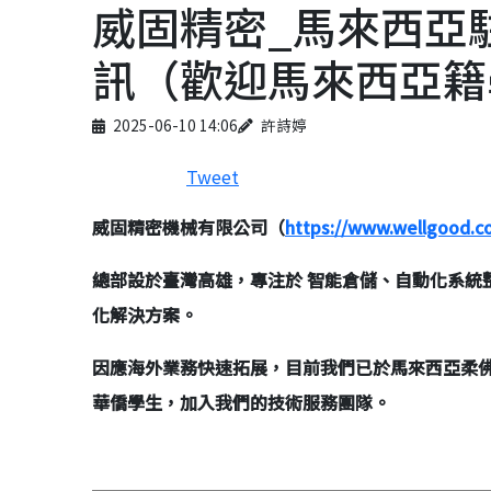
威固精密_馬來西亞駐
訊（歡迎馬來西亞籍
Published on
Author
2025-06-10 14:06
許詩婷
Tweet
威固精密機械有限公司（
https://www.wellgood.c
總部設於臺灣高雄，專注於
智能倉儲、自動化系統
化解決方案。
因應海外業務快速拓展，目前我們已於馬來西亞柔
華僑學生，加入我們的技術服務團隊。