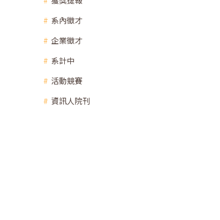
獲獎捷報
系內徵才
企業徵才
系計中
活動競賽
資訊人院刊