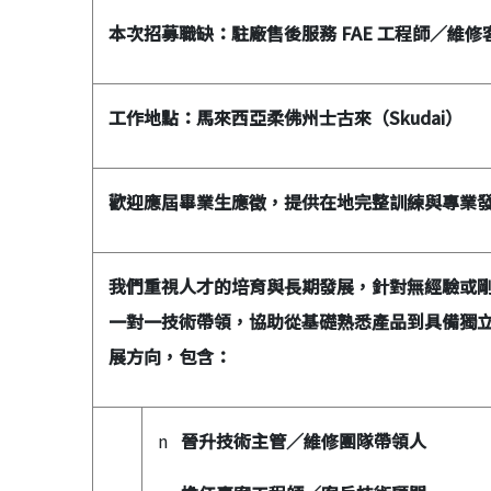
本次招募職缺：駐廠售後服務
FAE
工程師／維修
工作地點：馬來西亞柔佛州士古來（
Skudai
）
歡迎應屆畢業生應徵，提供在地完整訓練與專業
我們重視人才的培育與長期發展，針對無經驗或
一對一技術帶領，協助從基礎熟悉產品到具備獨
展方向，包含：
n
晉升技術主管／維修團隊帶領人