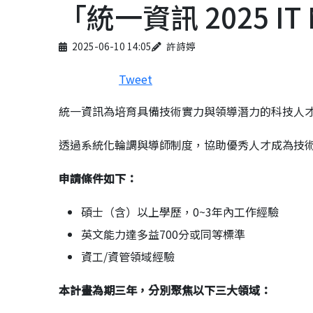
「統一資訊 2025 I
Published on
Author
2025-06-10 14:05
許詩婷
Tweet
統一資訊為培育具備技術實力與領導潛力的科技人才，今
透過系統化輪調與導師制度，協助優秀人才成為技
申請條件如下：
碩士（含）以上學歷，0~3年內工作經驗
英文能力達多益700分或同等標準
資工/資管領域經驗
本計畫為期三年，分別聚焦以下三大領域：