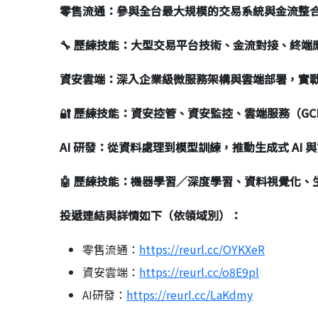
零售流通：
參與全台最大規模的交易系統與金流整
🔧
歷練技能：大型交易平台技術、金流對接、終端
資安雲端：深入企業級微服務架構與雲端部署，實戰掌
🔐
歷練技能：資安控管、資安監控、雲端服務（GCP
AI
研發：從資料處理到模型訓練，推動生成式 AI
🤖
歷練技能：機器學習／深度學習、資料視覺化、生成
投遞連結與詳情如下（依領域別）：
零售流通：
https://reurl.cc/OYKXeR
資安雲端：
https://reurl.cc/o8E9pl
AI研發：
https://reurl.cc/LaKdmy