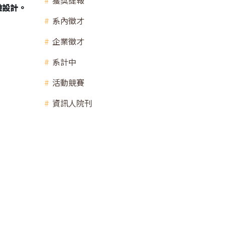
獲獎捷報
驗設計。
系內徵才
企業徵才
系計中
活動競賽
資訊人院刊