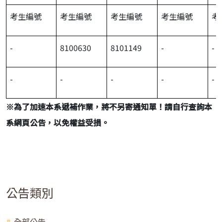
考生編號
考生編號
考生編號
考生編號
考
-
8100630
8101149
-
-
-
-
-
-
-
※
為了加速本系遞補作業，將不另寄通知單！請自行查詢本
系網頁公告，以免權益受損。
公告類別
全部公告