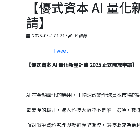
【優式資本 AI 量化
請】
Published on
Author
2025-05-17 12:15
許詩婷
Tweet
【優式資本
AI
量化新星計畫
2025
正式開放申請】
AI 在金融量化的應用，正快速改變全球資本市場的
畢業後的職涯，進入科技大廠並不是唯一選項，數
面對億筆資料處理與複雜模型調校，讓技術成為獲