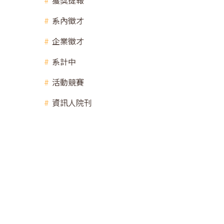
獲獎捷報
系內徵才
企業徵才
系計中
活動競賽
資訊人院刊