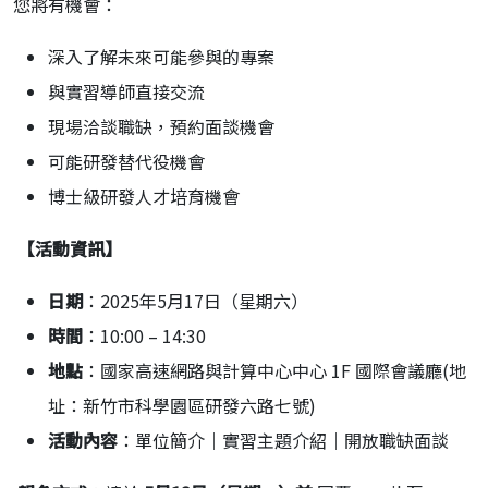
您將有機會：
深入了解未來可能參與的專案
與實習導師直接交流
現場洽談職缺，預約面談機會
可能研發替代役機會
博士級研發人才培育機會
️
【活動資訊】
日期
：2025年5月17日（星期六）
時間
：10:00 – 14:30
地點
：國家高速網路與計算中心中心 1F 國際會議廳(地
址：新竹市科學園區研發六路七號)
活動內容
：單位簡介｜實習主題介紹｜開放職缺面談