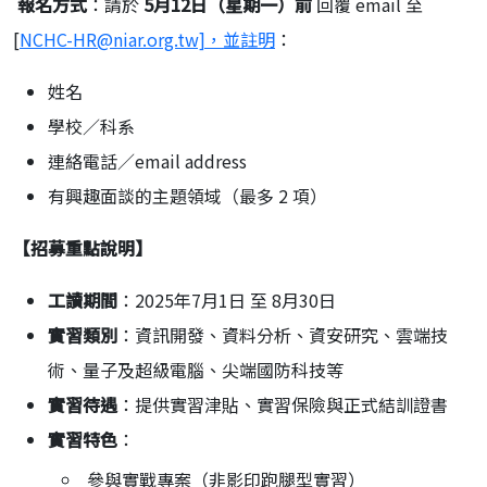
報名方式
：請於
5
月12
日（星期一）前
回覆 email 至
[
NCHC-HR@niar.org.tw]，並註明
：
姓名
學校／科系
連絡電話／email address
有興趣面談的主題領域（最多 2 項）
【招募重點說明】
工讀期間
：2025年7月1日 至 8月30日
實習類別
：資訊開發、資料分析、資安研究、雲端技
術、量子及超級電腦、尖端國防科技等
實習待遇
：提供實習津貼、實習保險與正式結訓證書
實習特色
：
參與實戰專案（非影印跑腿型實習）