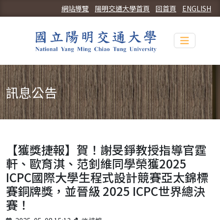
網站導覽
陽明交通大學首頁
回首頁
ENGLISH
Toggle n
訊息公告
【獲獎捷報】賀！謝旻錚教授指導官霆
軒、歐育淇、范釗維同學榮獲2025
ICPC國際大學生程式設計競賽亞太錦標
賽銅牌獎，並晉級 2025 ICPC世界總決
賽！
Published on
Author