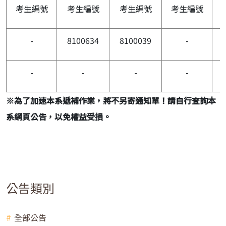
考生編號
考生編號
考生編號
考生編號
-
8100634
8100039
-
-
-
-
-
※
為了加速本系遞補作業，將不另寄通知單！請自行查詢本
系網頁公告，以免權益受損。
公告類別
全部公告