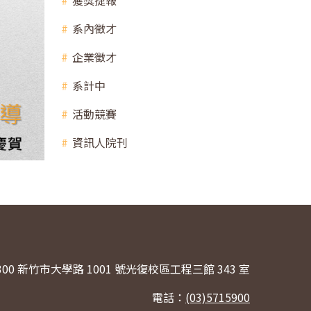
獲獎捷報
系內徵才
企業徵才
系計中
活動競賽
資訊人院刊
300 新竹市大學路 1001 號光復校區工程三館 343 室
電話：
(03)5715900