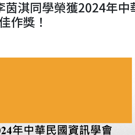
李茵淇同學榮獲2024年中
佳作獎！