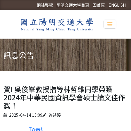
網站導覽
陽明交通大學首頁
回首頁
ENGLISH
Toggle n
訊息公告
賀! 吳俊峯教授指導林哲維同學榮獲
2024年中華民國資訊學會碩士論文佳作
獎！
Published on
Author
2025-04-14 15:09
許詩婷
Tweet